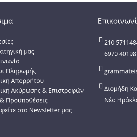
σιμα
Επικοινων
εσίες
210 571148
ατηγική μας
6970 40198
οινωνία
οι Πληρωμής
grammateia
τική Απορρήτου
Διομήδη Κ
τική Ακύρωσης & Επιστροφών
Νέο Ηράκλε
 & Προϋποθέσεις
φείτε στο Newsletter μας