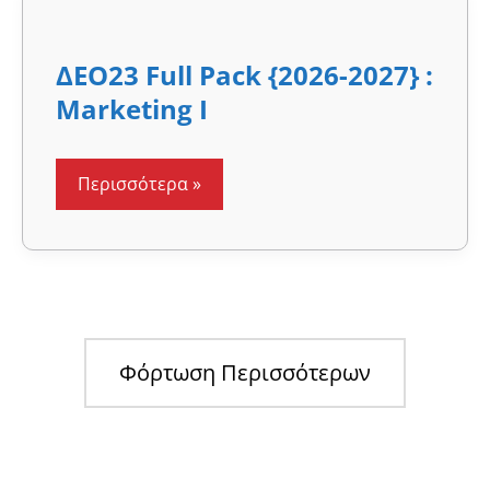
ΔΕΟ23
Full
Pack
ΔΕΟ23 Full Pack {2026-2027} :
{2026-
2027}
Marketing I
:
Marketing
I
Περισσότερα »
Φόρτωση Περισσότερων