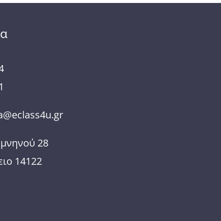
ία
4
1
@eclass4u.gr
ομνηνού 28
ιο 14122