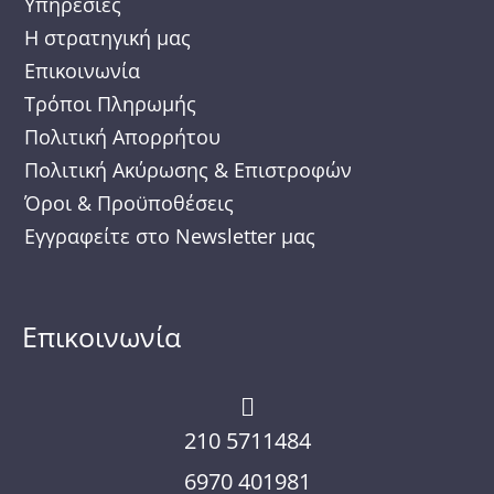
Υπηρεσίες
o
r
r
Η στρατηγική μας
k
a
Επικοινωνία
m
Τρόποι Πληρωμής
Πολιτική Απορρήτου
Πολιτική Ακύρωσης & Επιστροφών
Όροι & Προϋποθέσεις
Εγγραφείτε στο Newsletter μας
Επικοινωνία
210 5711484
6970 401981