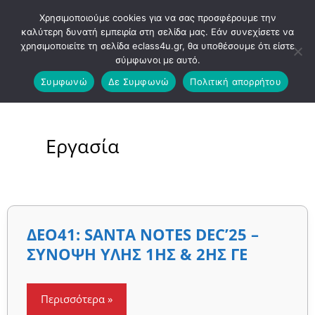
Μετάβαση
Χρησιμοποιούμε cookies για να σας προσφέρουμε την
στο
καλύτερη δυνατή εμπειρία στη σελίδα μας. Εάν συνεχίσετε να
χρησιμοποιείτε τη σελίδα eclass4u.gr, θα υποθέσουμε ότι είστε
περιεχόμενο
σύμφωνοι με αυτό.
Συμφωνώ
Δε Συμφωνώ
Πολιτική απορρήτου
Εργασία
ΔΕΟ41:
ΔΕΟ41: SANTA NOTES DEC’25 –
SANTA
NOTES
ΣΥΝΟΨΗ ΥΛΗΣ 1ΗΣ & 2ΗΣ ΓΕ
DEC’25
–
ΣΥΝΟΨΗ
ΥΛΗΣ
1ΗΣ
Περισσότερα »
&