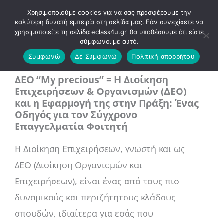
Μετάβαση
Χρησιμοποιούμε cookies για να σας προσφέρουμε την
στο
καλύτερη δυνατή εμπειρία στη σελίδα μας. Εάν συνεχίσετε να
χρησιμοποιείτε τη σελίδα eclass4u.gr, θα υποθέσουμε ότι είστε
περιεχόμενο
σύμφωνοι με αυτό.
Αρχική
Blog
ΔΕΟ “My precious” = Η Διοίκηση Επιχειρήσεων & Οργανισμών (ΔΕΟ) και η
Συμφωνώ
Δε Συμφωνώ
Πολιτική απορρήτου
Εφαρμογή της στην Πράξη: Ένας Οδηγός για τον Σύγχρονο Επαγγελματία
Φοιτητή
ΔΕΟ “My precious” = Η Διοίκηση
Επιχειρήσεων & Οργανισμών (ΔΕΟ)
και η Εφαρμογή της στην Πράξη: Ένας
Οδηγός για τον Σύγχρονο
Επαγγελματία Φοιτητή
Η Διοίκηση Επιχειρήσεων, γνωστή και ως
ΔΕΟ (Διοίκηση Οργανισμών και
Επιχειρήσεων), είναι ένας από τους πιο
δυναμικούς και περιζήτητους κλάδους
σπουδών, ιδιαίτερα για εσάς που