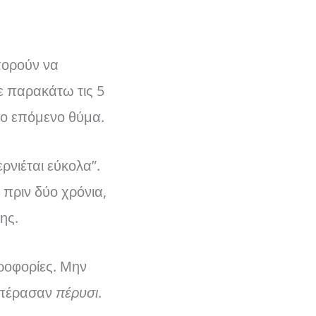
πορούν να
ε παρακάτω τις 5
 το επόμενο θύμα.
ρνιέται εύκολα”.
 πριν δύο χρόνια,
ης.
οφορίες. Μην
ο πέρασαν
πέρυσι
.