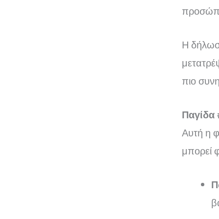
προσώπο
Η δήλωσ
μετατρέ
πιο συνη
Παγίδα 
Αυτή η φ
μπορεί φ
Π
β