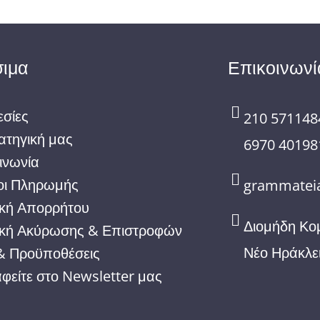
ιμα
Επικοινωνί
σίες
210 571148
ατηγική μας
6970 40198
ινωνία
οι Πληρωμής
grammateia
ική Απορρήτου
Διομήδη Κο
ική Ακύρωσης & Επιστροφών
Νέο Ηράκλε
& Προϋποθέσεις
φείτε στο Newsletter μας