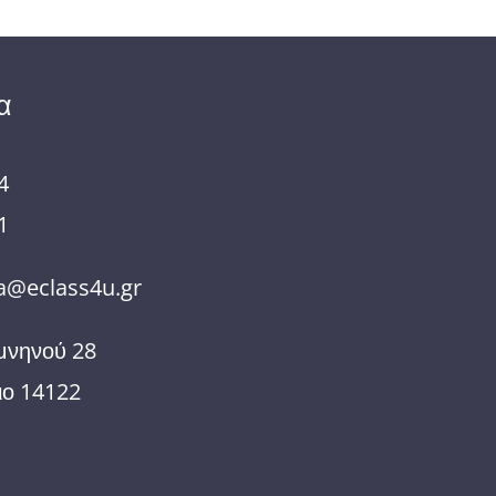
α
4
1
@eclass4u.gr
μνηνού 28
ιο 14122