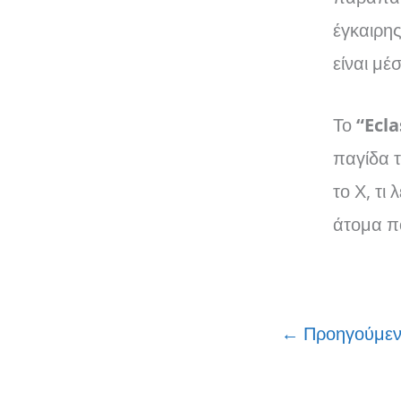
έγκαιρης
είναι μέ
Το
“Ecla
παγίδα 
το Χ, τι
άτομα πο
←
Προηγούμεν