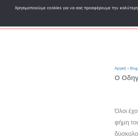
Μετάβαση
Χρησιμοποιούμε cookies για να σας προσφέρουμε την καλύτερη δ
στο
περιεχόμενο
Αρχική
Blog
Ο Οδηγ
Όλοι έχο
φήμη του
δύσκολο