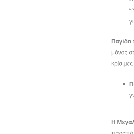
“
γ
Παγίδα
μόνος σο
κρίσιμε
Π
γ
Η Μεγαλ
παραπάν