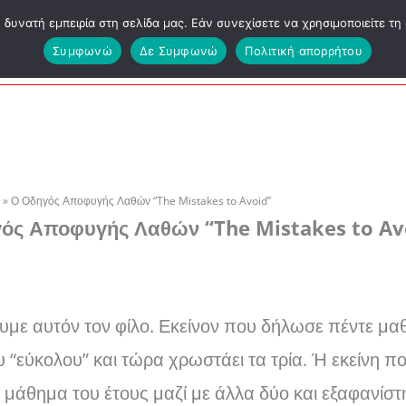
υνατή εμπειρία στη σελίδα μας. Εάν συνεχίσετε να χρησιμοποιείτε τη 
ΕΑΠ ΔΕΟ
Συμφωνώ
Δε Συμφωνώ
Πολιτική απορρήτου
Ο Οδηγός Αποφυγής Λαθών “The Mistakes to Avoid”
ός Αποφυγής Λαθών “The Mistakes to Av
υμε αυτόν τον φίλο. Εκείνον που δήλωσε πέντε μα
 “εύκολου” και τώρα χρωστάει τα τρία. Ή εκείνη π
 μάθημα του έτους μαζί με άλλα δύο και εξαφανίσ