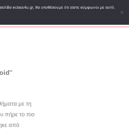
σελίδα eclass4u.gr, θα υποθέσουμε ότι είστε σύμφωνοι με αυτό.
ΕΑΠ ΔΗΔ
Blog
Eshop
Σύνδεση
oid”
θήματα με τη
ου πήρε το πιο
τηκε από