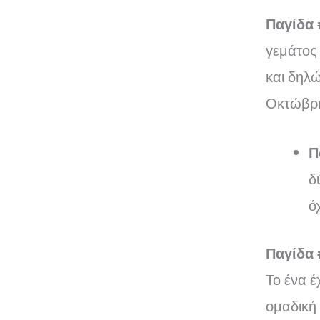
Παγίδα 
γεμάτος 
και δηλώ
Οκτώβριο
Π
δ
ό
Παγίδα 
Το ένα έ
ομαδική 