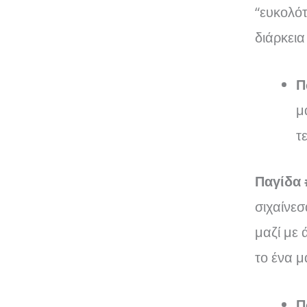
“ευκολότ
διάρκεια
Π
μ
τ
Παγίδα 
σιχαίνεσ
μαζί με 
το ένα μ
Π