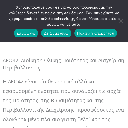
Μετάβαση
Χρησιμοποιούμε cookies για να σας προσφέρουμε την
στο
καλύτερη δυνατή εμπειρία στη σελίδα μας. Εάν συνεχίσετε να
χρησιμοποιείτε τη σελίδα eclass4u.gr, θα υποθέσουμε ότι είστε
περιεχόμενο
σύμφωνοι με αυτό.
Συμφωνώ
Δε Συμφωνώ
Πολιτική απορρήτου
Αρχική
ΕΑΠ – Διοίκηση Επιχειρήσεων & Οργανισμών (ΔΕΟ)
ΔΕΟ42: Διοίκηση Ολικής Ποιότητας
ΔΕΟ42: Διοίκηση Ολικής Ποιότητας και Διαχείριση
Περιβάλλοντος
Η ΔΕΟ42 είναι μία θεωρητική αλλά και
εφαρμοσμένη ενότητα, που συνδυάζει τις αρχές
της Ποιότητας, της Βιωσιμότητας και της
Περιβαλλοντικής Διαχείρισης, προσφέροντας ένα
ολοκληρωμένο πλαίσιο για τη βελτίωση της