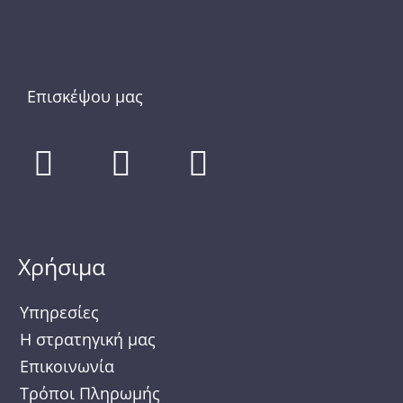
Επισκέψου μας
F
I
T
a
n
w
c
s
i
e
t
t
Χρήσιμα
b
a
t
o
g
e
Υπηρεσίες
o
r
r
Η στρατηγική μας
Επικοινωνία
k
a
Τρόποι Πληρωμής