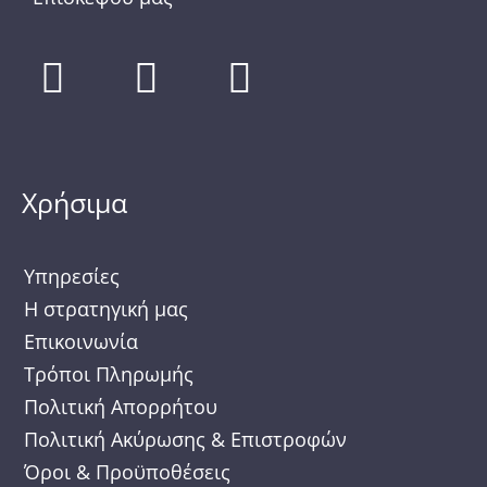
F
I
T
a
n
w
c
s
i
e
t
t
Χρήσιμα
b
a
t
o
g
e
Υπηρεσίες
o
r
r
Η στρατηγική μας
k
a
Επικοινωνία
m
Τρόποι Πληρωμής
Πολιτική Απορρήτου
Πολιτική Ακύρωσης & Επιστροφών
Όροι & Προϋποθέσεις