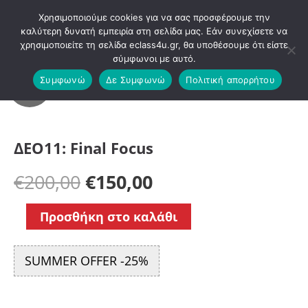
Μετάβαση
Χρησιμοποιούμε cookies για να σας προσφέρουμε την
στο
καλύτερη δυνατή εμπειρία στη σελίδα μας. Εάν συνεχίσετε να
χρησιμοποιείτε τη σελίδα eclass4u.gr, θα υποθέσουμε ότι είστε
περιεχόμενο
σύμφωνοι με αυτό.
ΔΕΟ11:
Συμφωνώ
Δε Συμφωνώ
Πολιτική απορρήτου
SALE
Final
Focus
ΔΕΟ11: Final Focus
ποσότητα
€
200,00
€
150,00
Προσθήκη στο καλάθι
SUMMER OFFER -25%