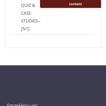
content
QUIZ &
CASE
STUDIES–
[Ν1]
Επισκέψου μας