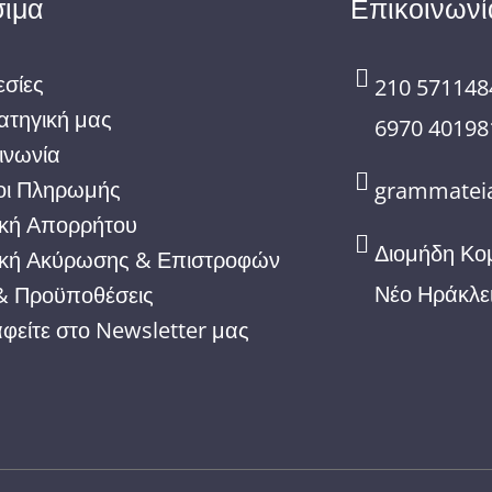
ιμα
Επικοινωνί
σίες
210 571148
ατηγική μας
6970 40198
ινωνία
οι Πληρωμής
grammateia
ική Απορρήτου
Διομήδη Κο
ική Ακύρωσης & Επιστροφών
Νέο Ηράκλε
& Προϋποθέσεις
φείτε στο Newsletter μας