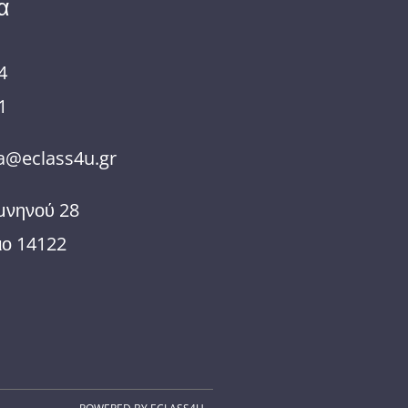
α
4
1
@eclass4u.gr
μνηνού 28
ιο 14122