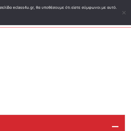
σελίδα eclass4u.gr, θα υποθέσουμε ότι είστε σύμφωνοι με αυτό.
ΕΑΠ ΔΗΔ
Blog
Eshop
Σύνδεση