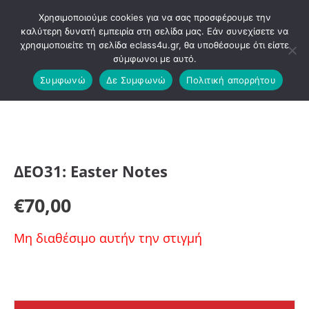
Μετάβαση
Χρησιμοποιούμε cookies για να σας προσφέρουμε την
στο
καλύτερη δυνατή εμπειρία στη σελίδα μας. Εάν συνεχίσετε να
χρησιμοποιείτε τη σελίδα eclass4u.gr, θα υποθέσουμε ότι είστε
περιεχόμενο
σύμφωνοι με αυτό.
Συμφωνώ
Δε Συμφωνώ
Πολιτική απορρήτου
ΔΕΟ31: Easter Notes
€
70,00
Μη διαθέσιμο αυτήν την στιγμή