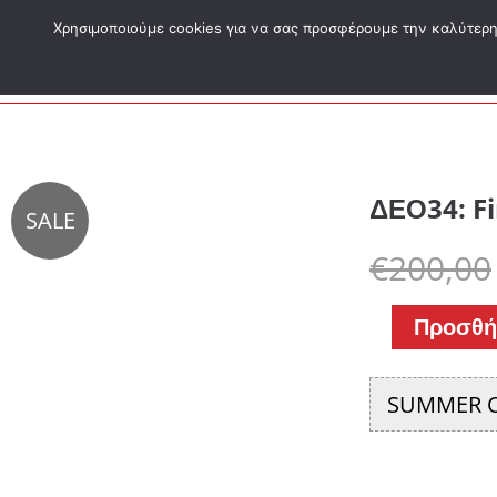
Μετάβαση
Χρησιμοποιούμε cookies για να σας προσφέρουμε την καλύτερη δ
στο
περιεχόμενο
ΔΕΟ34: Fi
ΔΕΟ34:
SALE
Final
€
200,00
Focus
Προσθή
ποσότητα
SUMMER O