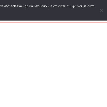
σελίδα eclass4u.gr, θα υποθέσουμε ότι είστε σύμφωνοι με αυτό.
ΕΑΠ ΔΗΔ
Blog
Eshop
Σύνδεση