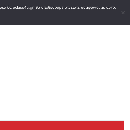
σελίδα eclass4u.gr, θα υποθέσουμε ότι είστε σύμφωνοι με αυτό.
ΕΑΠ ΔΗΔ
Blog
Eshop
Σύνδεση