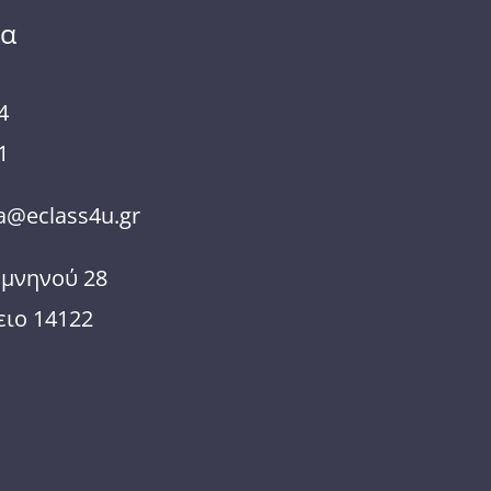
ία
4
1
@eclass4u.gr
ομνηνού 28
ιο 14122