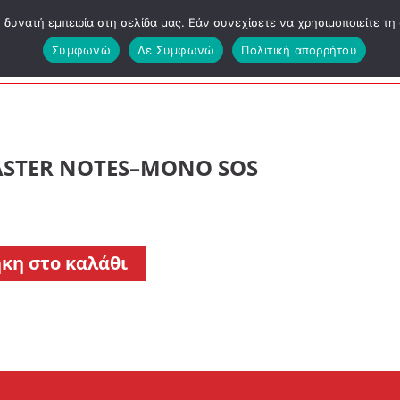
υνατή εμπειρία στη σελίδα μας. Εάν συνεχίσετε να χρησιμοποιείτε τη 
ΕΑΠ ΔΕΟ
Συμφωνώ
Δε Συμφωνώ
Πολιτική απορρήτου
EASTER NOTES–ΜΟΝΟ SOS
κη στο καλάθι