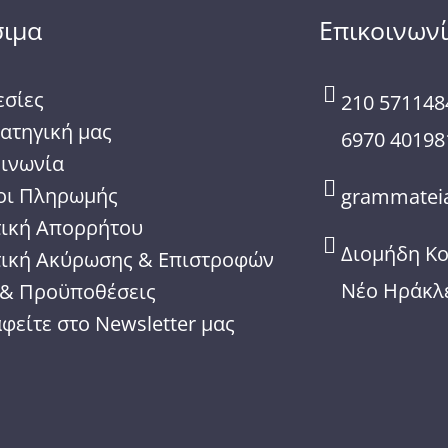
σιμα
Επικοινων
εσίες
210 571148
ατηγική μας
6970 40198
οινωνία
οι Πληρωμής
grammateia
τική Απορρήτου
Διομήδη Κ
τική Ακύρωσης & Επιστροφών
Νέο Ηράκλε
 & Προϋποθέσεις
φείτε στο Newsletter μας