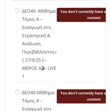
ΔΕΟ40- Μάθημα
You don't currently have acce
content
Τόμος Α –
Εισαγωγή στη
Στρατηγική &
Ανάλυση
Περιβάλλοντος»
{ 27/9/25 }–
ΜΕΡΟΣ Α🎬- LIVE
1
ΔΕΟ40-Μάθημα
You don't currently have acce
content
Τόμος Α –
Εισαγωγή στη