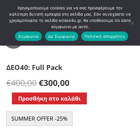
Μετάβαση
Χρησιμοποιούμε cookies για να σας προσφέρουμε την
στο
καλύτερη δυνατή εμπειρία στη σελίδα μας. Εάν συνεχίσετε να
χρησιμοποιείτε τη σελίδα eclass4u.gr, θα υποθέσουμε ότι είστε
περιεχόμενο
σύμφωνοι με αυτό.
ΔΕΟ40-
ΔΕΟ40–
Μαθήματα
ΔΕΟ40:
Συμφωνώ
Δε Συμφωνώ
Πολιτική απορρήτου
SALE
ΤΟΜΟΣ
ΕΚΠΑΙΔΕΥΤΙΚΟ
Δ-
ΥΛΙΚΟ
Full
ΥΛΙΚΟ
–
ΓΙΑ
ΔΙΑΦΑΝΕΙΕΣ-
Pack
ΕΚΤΥΠΩΣΗ
ΕΑΠ
ΔΕΟ40: Full Pack
ποσότητα
€
400,00
€
300,00
Προσθήκη στο καλάθι
SUMMER OFFER -25%