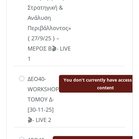
Στρατηγική &
Ανάλυση
Περιβάλλοντος»
{ 27/9/25 } –
ΜΕΡΟΣ Β🎬- LIVE
1
ΔΕΟ40-
You don't currently have access to 
content
WΟRKSHOP
TOMOY Δ-
[30-11-25]
🎬- LIVE 2