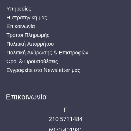
o
g
e
Υπηρεσίες
o
r
r
Η στρατηγική μας
Επικοινωνία
k
a
Τρόποι Πληρωμής
m
Πολιτική Απορρήτου
Πολιτική Ακύρωσης & Επιστροφών
Όροι & Προϋποθέσεις
Εγγραφείτε στο Newsletter μας
Επικοινωνία
210 5711484
6970 401981