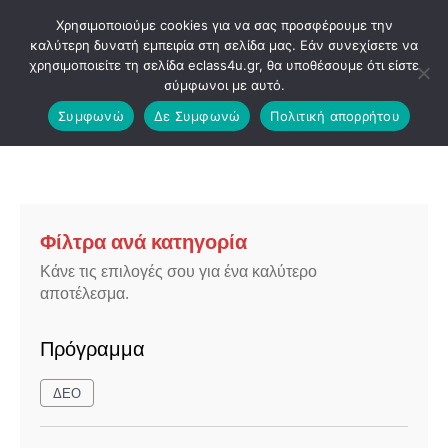
Μετάβαση
Χρησιμοποιούμε cookies για να σας προσφέρουμε την
στο
καλύτερη δυνατή εμπειρία στη σελίδα μας. Εάν συνεχίσετε να
χρησιμοποιείτε τη σελίδα eclass4u.gr, θα υποθέσουμε ότι είστε
περιεχόμενο
σύμφωνοι με αυτό.
Συμφωνώ
Δε Συμφωνώ
Πολιτική απορρήτου
Φίλτρα ανά κατηγορία
Κάνε τις επιλογές σου για ένα καλύτερο
αποτέλεσμα.
Πρόγραμμα
ΔΕΟ