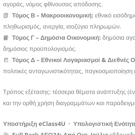
αγοράς, νόμος φθίνουσας απόδοσης.
📗
Τόμος Β – Μακροοικονομική:
εθνικό εισόδημ
πληθωρισμός, ανεργία, ισοζύγιο πληρωμών.
📙
Τόμος Γ – Δημόσια Οικονομική:
δημόσια αγα
δημόσιος προϋπολογισμός.
📒
Τόμος Δ – Εθνικοί Λογαριασμοί & Διεθνές 
πολιτικές ανταγωνιστικότητας, παγκοσμιοποίηση
Τρόπος εξέτασης: τέσσερα θέματα ανάπτυξης (έν
και την ορθή χρήση διαγραμμάτων και παραδειγ
Υποστήριξη eClass4U · Υπολογιστική Ενότητ
🎯
Full Pack ΔΕΟ34:
Από Οκτ- Ιούλιο
εβδομαδι