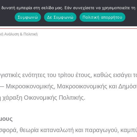
υνατή εμπειρία στη σελίδα μας. Εάν συνεχίσετε να χρησιμοποιείτε τη 
ΕΑΠ ΔΕΟ
Συμφωνώ
Δε Συμφωνώ
Πολιτική απορρήτου
κή Ανάλυση & Πολιτική
στικές ενότητες του τρίτου έτους, καθώς εισάγει τ
— Μικροοικονομικής, Μακροοικονομικής και Δημόσι
 χάραξη Οικονομικής Πολιτικής.
μους
οσφορά, θεωρία καταναλωτή και παραγωγού, καμπύ