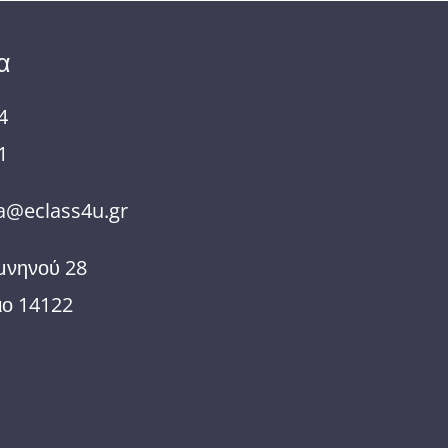
α
4
1
@eclass4u.gr
μνηνού 28
ιο 14122