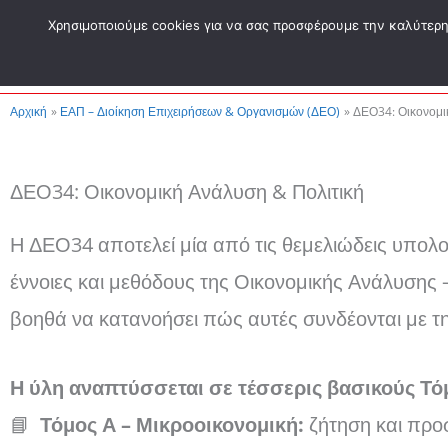
Μετάβαση
Χρησιμοποιούμε cookies για να σας προσφέρουμε την καλύτερη δ
στο
περιεχόμενο
Αρχική
ΕΑΠ – Διοίκηση Επιχειρήσεων & Οργανισμών (ΔΕΟ)
ΔΕΟ34: Οικονομι
ΔΕΟ34: Οικονομική Ανάλυση & Πολιτική
Η ΔΕΟ34 αποτελεί μία από τις θεμελιώδεις υπολογι
έννοιες και μεθόδους της Οικονομικής Ανάλυσης 
βοηθά να κατανοήσει πώς αυτές συνδέονται με τη
Η ύλη αναπτύσσεται σε τέσσερις βασικούς Τό
📘
Τόμος Α – Μικροοικονομική:
ζήτηση και πρ