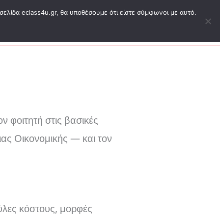
σελίδα eclass4u.gr, θα υποθέσουμε ότι είστε σύμφωνοι με αυτό.
ΕΑΠ ΔΗΔ
Blog
Eshop
Σύνδεση
ον φοιτητή στις βασικές
ας Οικονομικής — και τον
λες κόστους, μορφές