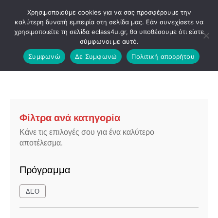
Μετάβαση
Χρησιμοποιούμε cookies για να σας προσφέρουμε την
στο
καλύτερη δυνατή εμπειρία στη σελίδα μας. Εάν συνεχίσετε να
χρησιμοποιείτε τη σελίδα eclass4u.gr, θα υποθέσουμε ότι είστε
περιεχόμενο
σύμφωνοι με αυτό.
Συμφωνώ
Δε Συμφωνώ
Πολιτική απορρήτου
Φίλτρα ανά κατηγορία
Κάνε τις επιλογές σου για ένα καλύτερο
αποτέλεσμα.
Πρόγραμμα
ΔΕΟ