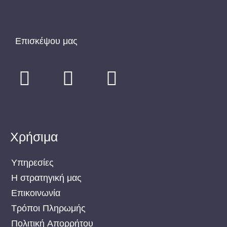
Επισκέψου μας
F
I
T
a
n
w
c
s
i
e
t
t
Χρήσιμα
b
a
t
o
g
e
Υπηρεσίες
o
r
r
Η στρατηγική μας
Επικοινωνία
k
a
Τρόποι Πληρωμής
m
Πολιτική Απορρήτου